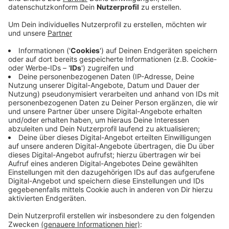
Anzeige
Möglicherweise hat ein defekter Aktivkohlefilter am
Donnerstag zu dem starken Chlorgeruch im Siegener
Löhrtor-Hallenbad geführt. Mehrere Grundschüler und
Erwachsene hatten über gesundheitliche
Beschwerden geklagt. Nachdem der Filter durch den
Betriebsleiter des Bades ausgetauscht wurde, war
kein Chlorgasgeruch mehr im Gebäude festgestellt
worden. Nach Auskunft der Stadtverwaltung ist ein
Techniker der Herstellerfirma am Freitag vor Ort, um
die Anlage umfassend zu prüfen. Der abschließende
Bericht soll am Montag (24.6.2024) vorliegen. Das
Löhrtor-Hallenbad bleibt daher noch bis einschließlich
Montag geschlossen. Die betroffenen Schulen und
Vereine wurden entsprechend durch die Sport- und
Bäderabteilung der Stadt Siegen informiert.