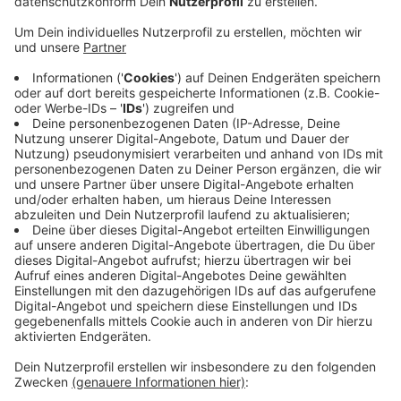
Wittgenstein einen neuen Superintendenten wählen.
Amtsinhaber Stefan Berk hatte bereits angekündigt,
dass er sich nicht erneut zur Wiederwahl stellen
werde. Der Nominierungsausschuss des Kirchenkreises
Wittgenstein schlägt als einzige Kandidatin Simone
Conrad aus Wingeshausen vor. Das hat der Kirchenkreis
mitgeteilt. Simone Conrad arbeitet mit der einen
Hälfte ihrer Stelle als Gemeindepfarrerin in Birkelbach,
mit der anderen als Kirchenkreis-Diakoniepfarrerin.
Wenn sie gewählt wird, würde Simone Conrad im
Sommer ihr neues Amt antreten, Da der Posten des
Wittgensteiner Superintendenten ein nebenamtlicher
ist, würde sie weiter als Diakoniepfarrerin arbeiten. Die
Synode selbst darf auch noch eigene Wahlvorschläge
machen.
Anzeige