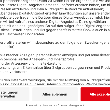
Am Samstag geht bei uns in Siegen-Wittgenstein de
lassen alle, die mitmachen, ihr Auto stehen und fahr
werden alle gefahrenen Kilometer zusammengerechn
Regionen in ganz Deutschland verglichen. Kreis-Pr
Siegen-Mikrofon erklärt, dass jeder mitmachen kann -
für sich neu oder wieder entdeckt haben. Mehr Infos
Anzeige