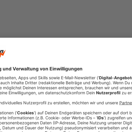
©
Radio Siegen (Symbolfoto)
open_in_new
Teilen:
Stadtradeln: Ab Samstag sammelt S
Die Kampagne findet in ganz Deutschland statt. 
verglichen, die in den einzelnen Regionen gefahr
Veröffentlicht:
Freitag, 20.08.2021 06:43
Anzeige