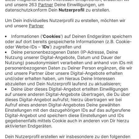
Machbarkeitsstudie vorgelegt, über die im
November und Dezember dann beraten werden
soll.
Veröffentlicht:
Dienstag, 19.10.2021 07:45
Anzeige
Zum einen könnte die Hufeisenbrücke über der HTS
zukünftig nur noch für Busse, Fußgänger und Radfahrer
zugänglich sein. Dafür könnte sie für rund 22 Millionen
Euro neugebaut werden. Daneben schlägt die
Verwaltung auch vor, den ZOB in Zukunft für Autos zu
sperren und nur noch Taxen und Busse auf den Platz
zu lassen. Die Hindenburgstraße wäre dann nur noch
bis zur Einmündung der Fürst-Johann-Moritz-Straße
für Autos frei. Als Gegenleistung könnte die
Hindenburgstraße dafür zukünftig in beide Richtungen