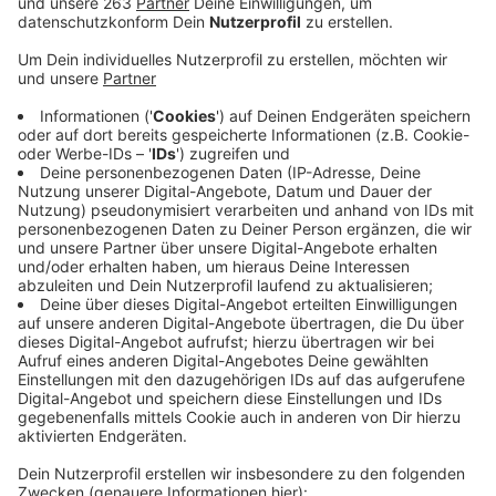
Anzeige
Nach der tödlichen Explosion beim Alchener
Backesfest am Sonntag dem 8. September ermittelt
die Staatsanwaltschaft Siegen wegen fahrlässiger
Tötung gegen Unbekannt. In Absprache mit der
Kreispolizeibehörde wurden Sachverständige
hinzugezogen, um die genaue Ursache für die
Explosion zu untersuchen. Für die strafrechtliche
Bewertung ist nun wichtig herauszubekommen, ob
Fahrlässigkeit eine Rolle gespielt hat. Bei dem Unglück
kam eine Frau ums Leben und 14 weitere Personen
wurden verletzt. "Derzeit gehe man nicht von einem
schnellen Abschluss der Ermittlungen aus", teilte
Philip Scharfenbaum, Kapitaldezernent der
Staatsanwaltschaft Siegen unserer Redaktion mit.