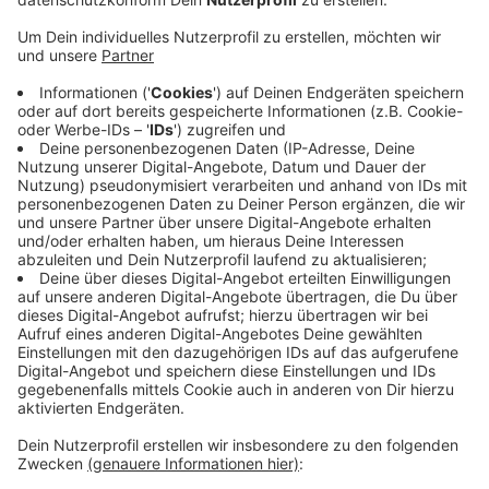
Rest von der Stadt. Dafür entsteht eine
Sitztreppe, ein Fitnesspark und andere
Sportanlagen. Die Eröffnung soll im Juni sein,
heißt es von der Stadt.
Veröffentlicht:
Donnerstag, 14.04.2022 10:46
Anzeige
Unten entsteht eine Art "grünes Amphitheater". Oben
ein Sportpark mit Calisthenics-Bereich (eine Art
Freiluft-Fitnessstudio fürs Training mit dem eigenen
Körpergewicht), Fußballplatz und Spielplatz.
Außerdem wird der vorhandene Skatepark erweitert.
Anzeige