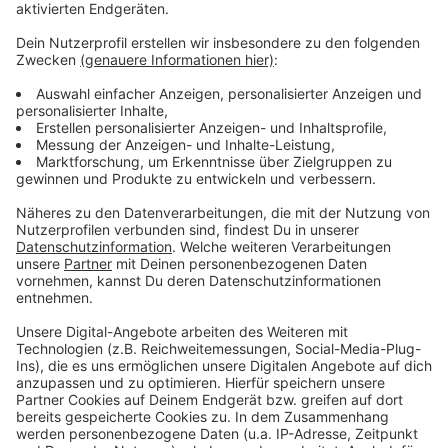
Anzeige
Heute starten die insgesamt 24 Veranstaltungen an
24 Tagen im Siegener Spiegelzelt mit einem Salsa-
Schnuppertanzkurs. Hier ist der Eintritt frei. Bei
anderen Veranstaltungen ist das anders. Einen
Überblick über das Programm findet Ihr unter
www.kultursiegen.de
.
Anzeige