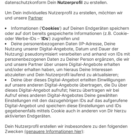
Tausend Euro verursacht haben. Statt sich reuig zu
zeigen, stritt der Mann nach Darstellung der Polizei
mit den verärgerten Bauarbeitern - und fuhr einen von
ihnen leicht an. Der Vorfall ereignete sich gestern
Nachmittag. Der Polizei zufolge fuhr der 79jährige
trotz Sperrung immer weiter über die frisch geteerte
Straße, bis er an einer Straßenwalze nicht mehr
weiterkam. Dann kam es zum Streit mit den
Bauarbeitern, bei dem der Fahrer vermutlich von der
Kupplung des Traktors abrutschte - und leicht gegen
die Walze und das Knie von einem der Arbeiter prallte.
Anstatt sich um den angerichteten Schaden zu
kümmern, wurde der Traktor gewendet und der Mann
entfernte sich, so die Polizei.
Anzeige