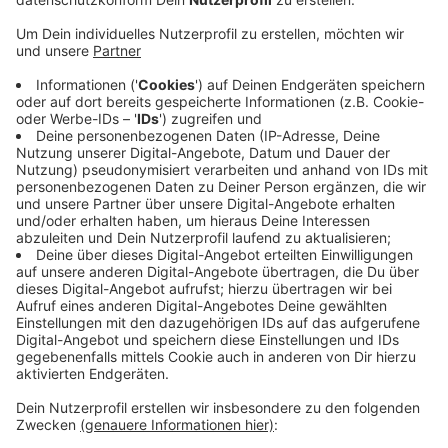
Anzeige
Nach zwei wetterbedingten Absagen kann nun endlich
gelaufen werden: Bei Sonne und blauem Himmel findet
morgen der Silvesterlauf an
der Obernautalsperre statt. Es ist die 45. Ausgabe des
Laufs. Laut dem Veranstalter CVJM haben sich
bereits über 500 Teilnehmer angemeldet. Den Anfang
machen um 9:45 Uhr die Nordic Walker, es folgen u.a.
der Schülerlauf und der
Halbmarathon. Nachmeldungen sind morgen noch bis
eine Stunde vor dem jeweiligen Wettbewerb möglich.
Alle weiteren Infos gibt es
hier.
Anzeige