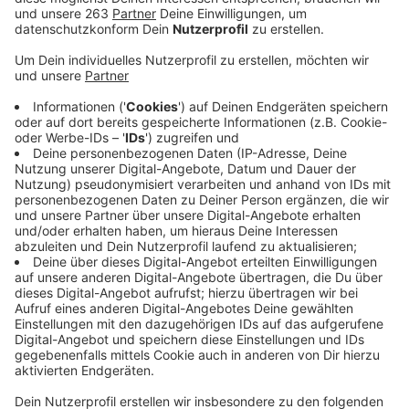
Wer vor dem Ukraine-Krieg flieht und zu uns nach
Siegen-Wittgenstein kommt, muss nicht nur
untergebracht, sondern auch versorgt werden. Dabei
kommt u.a. die Siegener Tafel zum Einsatz. Hier
bekommen die Geflüchteten die wichtigsten
Lebensmittel. Der Ansturm ist groß: Allein gestern
habe man 12 bis 15 neue Familien innerhalb von einer
Stunde angenommen, so Tim Müller von der Siegener
Tafel im Gespräch mit Radio Siegen. Insgesamt
betreue man im Moment 136 Erwachsene und 73
Kinder aus der Ukraine. Damit könne man gut umgehen,
so Müller. Vor allem die hoch motivierten
ehrenamtlichen Helfer, aber auch ein gutes
Logistiksystem sorgen für einen reibungslosen Ablauf.
Es sei ein Glück, dass man 2021 das Verteilzentrum in
Siegen aufgemacht habe, so Müller. Dort könne man
jetzt auch Großspenden annehmen und das helfe
ungemein bei der Verteilung. An das Verteilzentrum