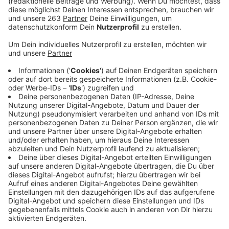
Anzeige
Die Menschen in Siegen-Wittgenstein ächzen
weiterhin unter den massiv gestiegenen
Energiepreisen. Um ein wenig Entlastung zu bieten,
haben viele im letzten Jahr vom Bund eine
Energiepreispauschale bekommen. Auch Studierende
sollten eigentlich Unterstützung kriegen, im
September hatte der Bund 200 Euro pro Person
angekündigt. Gesehen haben die Siegener
Studierenden von dem Geld bislang allerdings nichts.
Wann sie es bekommen, ist unklar. Viele seien daher
sehr verärgert. Das sagte Dr. Insa Deeken, die
Geschäftsführerin des Studierendenwerks, gegenüber
Radio Siegen. Gerade für die Studierenden, die
finanziell nicht gut über die Runden kommen, sei das
sehr schwierig. “Es war ein Versprechen, das schon im