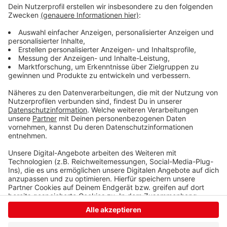
letzten Jahr gegeben wurde und bislang nicht
eingelöst worden ist”, so Deeken. Sie hält die einmalig
gezahlten 200 Euro aber ohnehin für zu wenig. Sie
plädiert für mehr Bafög. Es müsse ähnlich wie auch das
Bürgergeld an Preissteigerungen angepasst werden.
“Das ist unser großer Wunsch, unser großes Anliegen”,
so Deeken.
Anzeige
Anzeige
Anzeige