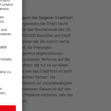
r wurde jetzt auch das Siegener Stadtfest
ur- und Ordnungswesen der Stadt heute
ar eigentlich für das Wochenende des 28.
ete das Fest 105.000 Besucher und stellt
er Jahreskalender dar. Bis zuletzt hatte
g für das Event, die Planungen
langt – weitgehend abgeschlossen.
tt nun gehen zu müssen. Nicht nur auf die
s Mal verzichten. Mir tut es vor allem
ublikumsmagnet wie das Stadtfest ist auch
im Sommer gerechnet hatten.“ Die
riftliche Information zur coronabedingten
st 2021 teilzunehmen. Dieses ist auf den
gen ist es, dem Publikum nächstes Jahr das
en werden muss.