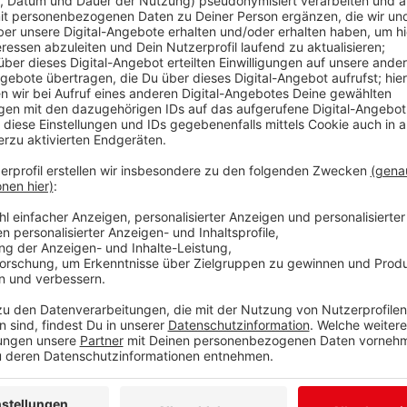
Anzeige
Wie viele andere Veranstaltungen in der Region zuvo
abgesagt. Das hat Arne Fries
Beigeordneter für Kult
offiziell bekanntgegeben. Das Siegener Stadtfest w
bis 30. August angesetzt. Im letzten Jahr verzeichn
damit die publikumsstärkste Veranstaltung im Siegen
KulturSiegen, die federführende städtische Abteilun
vorangetrieben und – was das Bühnenprogramm anbe
Stadtrat Arne Fries: „Wir bedauern sehr, diesen Schri
tolle Stimmung am Festwochenende müssen wir diese
Leid für Künstler und Standbetreiber. Ein solcher P
eine Einnahmequelle, mit der viele unserer Partner 
Stadtfest-Akteure erhalten in diesen Tagen eine sch
Absage. Zugleich werden sie eingeladen, am Stadtfe
27. bis 29. August terminiert. Wunsch der Stadt Sie
Programm zu bieten, das ihm dieses Jahr vorenthalt