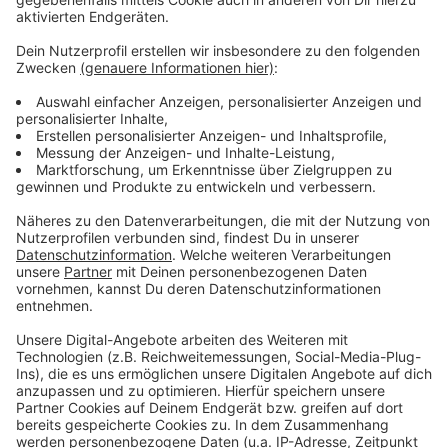
Fahrradparkplätze. Sonderbusse auf mehreren Linien
sollen Stadtfestbesucher kostenlos transportieren.
Michael Groos von den Grünen kritisierte in der Sitzung,
dass Standbetreiber nicht zur konsequenten
Mülltrennung verpflichtet sind. Antwort der
Stadtverwaltung: bei vergangenen Stadtfesten habe
das mit der Mülltrennung nicht funktioniert. Letztlich
hat der Umweltausschuss das Konzept aber
einstimmig empfohlen. Im städtischen Haushalt sollen
21 400 Euro für die Stadtfest-Sonderfahrten
bereitgestellt werden. Hinzu kommt ein Betrag, der als
Ausgleichssumme für nicht vermeidbare Emissionen
gezahlt werden soll. Je nach Besucherzahl beim
Stadtfest könnten das 7000 Euro oder auch 25 000
Euro werden.
Anzeige