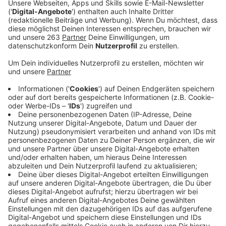
Anzeige
Am letzten Augustwochenende in diesem Jahr soll in
Siegen wieder Stadtfest gefeiert werden. Die
Veranstalter sprechen von einem „klimaneutralen“
Stadtfest. Das wäre dann wohl das erste
"klimaneutrale" Stadtfest überhaupt in Deutschland.
Im Umweltausschuss des Siegener Rates ist am
Nachmittag darüber diskutiert worden, ob eine
Großveranstaltung mit etwa 100 000 Besuchern
überhaupt „klimaneutral“ sein kann. Die Veranstalter
wollen CO²-Ausstoß bei der Großveranstaltung
entweder ganz vermeiden oder zumindest deutlich
mindern. Ökostrom, Verzicht auf Einwegbecher und
Plastikgeschirr. Besucher sollen angehalten werden,
möglichst nicht mit dem eigenen Auto anzureisen.
Fahrrad oder ÖPNV sollen bevorzugt werden. Für
Fahrräder planen die Veranstalter mehrere bewachte