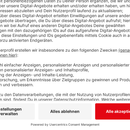
Doppelt so viele Filme, aber deutlich weniger Besuc
Kino zur Halbzeit seiner Spielzeit. In den letzten v
die Brunnenwiese und in den Schlosshof vom Oberen 
Halbzeit etwa 4.000 Besucher. „Wegen Corona trauen 
Kino“, sagt Veranstalter Martin Horne gegenüber Rad
Hygieneregelungen“. Die Spielzeit des Siegener Open 
Tickets gibt es im Netz unter
siegener-openairkino.
Anzeige