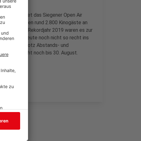
her verzeichnet das Siegener Open Air
ier Wochen kamen rund 2.800 Kinogäste an
Schloss. Im Rekordjahr 2019 waren es zur
sich viele Leute noch nicht so recht ins
io Siegen, „trotz Abstands- und
Air Kinos geht noch bis 30. August.
de
.