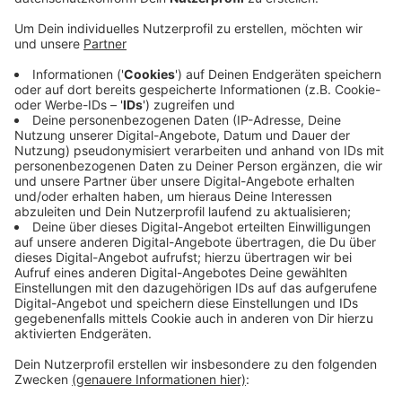
Beim Siegener Open Air Kino am Oberen Schloss
flimmerten in den vergangenen sechs Wochen rund 25
Filme über die Leinwand. Gestern fand die letzte
Vorstellung statt. Die Bilanz der Organisatoren fällt in
diesem Jahr gemischt aus. Wegen des Wetters
mussten dieses Mal so viele Filme ausfallen wie noch
nie. Das sagt Organisator Martin Horne. Wegen Corona
seien die Menschen zusätzlich vorsichtig gewesen.
Trotzdem sind die Veranstalter zufrieden. Die
Besucher und Filmfans seien froh und glücklich
gewesen, dass in diesem Jahr wieder Open Air-Kino
möglich gewesen sei, so Horne gegenüber Radio
Siegen.
Anzeige