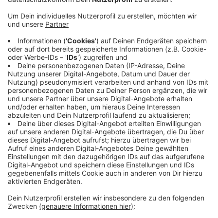
Wie kann man den Erdbeben-Opfern in der Türkei und
Syrien helfen? “Mit Geld für den Wiederaufbau!” - Das
sagt der Chefarzt der Kardiologie am Jung-Stilling-
Krankenhaus, Dursun Gündüz
.
Er war durch einen Zufall
während des Erdbebens vor Ort und zeigte sich im
Radio Siegen-Interview nach seiner Rückkehr nach
Siegen tief erschüttert von dem, was er erlebt und
gesehen hat.
Mittlerweile wird von mehr als 40.000 Toten
ausgegangen. Viele Überlebende stehen vor dem
Nichts. Gündüz appelliert an uns alle, weiter zu
spenden. Die nötigen Kontaktdaten findet Ihr
hier
.
Anzeige