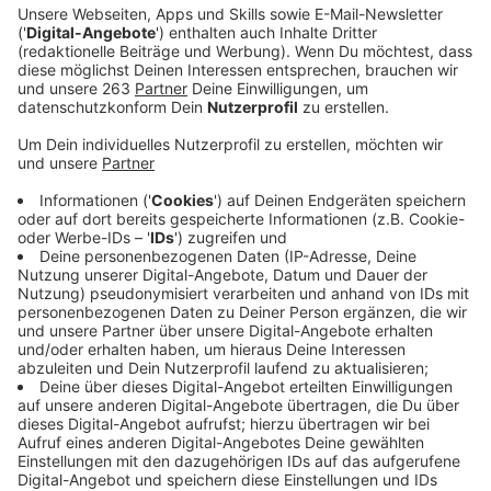
Anzeige
Der Wintereinbruch in Siegen-Wittgenstein hat den
Winterdiensten in unserer Region heute früh reichlich
Arbeit beschert. Zum Beispiel waren die
Mitarbeitenden der
Autobahnmeisterei Freudenberg
seit gestern Abend ohne Pause unterwegs, um die
Autobahnen zu streuen und von Schnee zu befreien.
Seit Mitte der Nacht waren auch die
Straßenmeistereien in Wilnsdorf, Erndtebrück und
Kreuztal im Dauereinsatz.
Ein Problem heute Morgen: Nach den Beobachtungen
von
Straßen.NRW
waren sehr viele Autos bereits mit
Sommerreifen unterwegs. Letzteres sorgte auch in
der Siegener Innenstadt für Verkehrsbehinderungen.