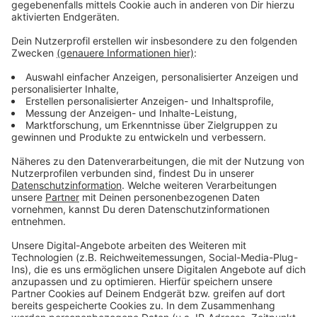
Hier ist der Winterdienst nach Auskunft der
Stadtverwaltung den ganzen Tag über mit allen 16
Räumfahrzeugen im Einsatz. Und auch die
Kreispolizeibehörde Siegen-Wittgenstein
hat Bilanz
gezogen. Demnach gab es heute früh rund 40
Verkehrsunfälle. In den meisten Fällen blieb es bei
Blechschäden. Sechs Personen wurden verletzt. Eine
21-jährige Frau musste mit dem
Rettungshubschrauber nach Marburg geflogen werden.
Sie war auf der L553 zwischen Aue und Röspe mit
ihrem Auto in den Gegenverkehr geraten, wo sie mit
einem anderen PKW kollidierte. Es entstand ein
Sachschaden in Höhe von 20.000 Euro.
Da für morgen erstmal keine Wetterbesserung in Sicht
ist, sollten Autos mit der falschen Bereifung also am
besten stehen gelassen werden.
Anzeige