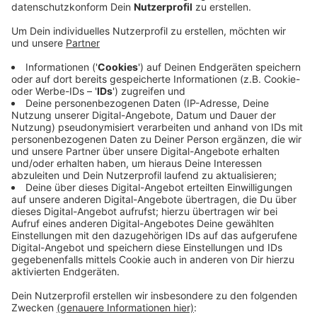
entsprechende Quote.
Veröffentlicht:
Donnerstag, 21.04.2022 06:03
Anzeige
Spitzenreiter in Siegen-Wittgenstein ist Wilnsdorf. Es
liegt ein Viertel über dem Soll-Wert und hat 283
Geflüchtete aufgenommen. Auch Siegen und Burbach
liegen über dem Soll-Wert. Nach einem Landesgesetz
werden Geflüchtete landesweit über eine Quote
verteilt. Sie orientiert sich an der Einwohnerzahl.
Kommen weitere Geflüchtete an, werden sie nach dem
Landesschlüssel so lange verteilt, bis die Quote erfüllt
ist. Bei den erfassten Geflüchteten handelt es sich vor
allem, aber nicht nur um Ukrainer.
Anzeige