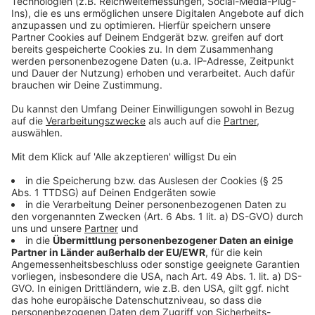
sind nicht enthalten. Diese Impfmeldungen liegen
ausschließlich dem
Robert-Koch-Institut
vor und
werden nur auf Länderebene veröffentlicht.
Anzeige
Mutationen
Anzeige
Bisher wurde bei 3.273 positiven Testergebnissen aus
dem Kreisgebiet die Alpha-Mutation, bei einer Person
die Beta-Mutation, bei 19 weiteren Personen die
Gamma-Mutation und bei 322 Personen die Delta-
Mutation nachgewiesen.
Anzeige