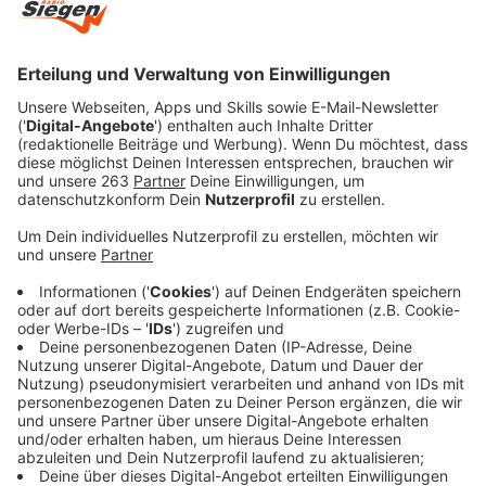
Anzeige
Von den neuinfizierten Personen wurde eine nach
Auftreten von Symptomen positiv getestet, eine
weitere bei einem Routineabstich. Zwei Personen
wurden bei Aufnahme in ein Krankenhaus bzw. in eine
weitere Einrichtung positiv getestet. In zehn Fällen
handelt es sich um Reiserückkehrer.
Derzeit befinden
sich im
Kreis Siegen-Wittgenstein
906 Personen in
häuslicher Quarantäne. Seit Beginn der Pandemie
haben sich insgesamt 12.099 Personen aus Siegen-
Wittgenstein mit dem Coronavirus infiziert, 11.672 sind
wieder genesen, 179 verstorben. Aktuell infiziert sind
248 Personen. Derzeit werden sieben Infizierte aus
Siegen-Wittgenstein in einem Krankenhaus behandelt,
eine davon intensivpflichtig. Die aktuelle
7-Tages-