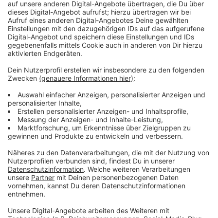
Inzidenz
für den
Kreis Siegen-Wittgenstein
liegt laut
RKI bei
61,7
(Stand: 17.08.21/00:00).
Der
Kreis Siegen-
Wittgenstein
und das
Land Nordrhein-
Westfalen
befinden sich in der
Inzidenzstufe „1“
.
Anzeige
Impfbericht
Anzeige
In Siegen-Wittgenstein wurden laut KVWL
mindestens
180.423
(65,49%)
Erst-
und
147.259
(53,45%)
Zweitimpfungen
verabreicht. Insgesamt
sind mindestens
164.626
(59,76%)
Personen
vollständig geimpft (Stand: 17.08.21/00:00).
Hinweis: Die Impfungen von Betriebs- und Privatärzten