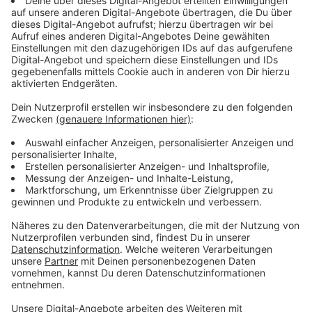
Wittgenstein stationär in einem Krankenhaus
behandelt werden. Die aktuelle
7-Tages-Inzidenz
für
den
Kreis Siegen-Wittgenstein
liegt laut RKI
bei
22,7
(Stand: 06.08.21/00:00).
Der
Kreis Siegen-
Wittgenstein
und das
Land Nordrhein-
Westfalen
befinden sich in der
Inzidenzstufe „1“
.
Anzeige
Impfbericht
Anzeige
In Siegen-Wittgenstein wurden laut KVWL
mindestens
177.451
(64,41%)
Erst-
und
137.975
(50,08%)
Zweitimpfungen
verabreicht. Insgesamt
sind mindestens
155.208
(56,34%)
Personen
vollständig geimpft (Stand: 06.08.21/00:00).