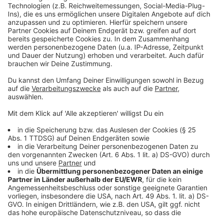
Hinweis: Die Impfungen von Betriebs- und Privatärzten
sind nicht enthalten. Diese Impfmeldungen liegen
ausschließlich dem Robert-Koch-Institut vor und
werden nur auf Länderebene veröffentlicht.
Anzeige
Mutationen
Anzeige
Bisher wurde bei 3.273 positiven Testergebnissen aus
dem Kreisgebiet die Alpha-Mutation, bei einer Person
die Beta-Mutation, bei 19 weiteren Personen die
Gamma-Mutation und bei 174 Personen die Delta-
Mutation nachgewiesen.