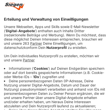
Anzeige
Von den neuinfizierten Personen hatten zehn
Personen Kontakt zu einem bereits bekannten Covid-
19-Fall. Sechs Personen wurden nach dem Auftreten
von Symptomen beim Hausarzt positiv getestet und in
vier weiteren Fällen wurde ein positiver Schnelltest
durch einen PCR-Test bestätigt. Darüber hinaus sind
drei Personen nach der Rückkehr von einer Reise
positiv getestet worden.
Derzeit befinden sich im
Kreis Siegen-Wittgenstein
367 Personen in häuslicher
Quarantäne. Seit Beginn der Pandemie haben sich
insgesamt 11.897 Personen aus Siegen-Wittgenstein
mit dem Coronavirus infiziert, 11.605 sind wieder
genesen, 179 verstorben. Aktuell infiziert sind 113
Personen. Derzeit müssen fünf Personen aus Siegen-