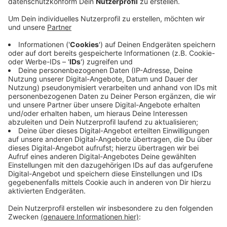
Vor 10 Jahren brachte Siegen ein ambitioniertes
Projekt an den Start: Bis zum 800jährigen
Stadtjubiläum sollten in der Stadt – finanziert und
gepflegt von Baumpaten – 800 neue Bäume gepflanzt
werden.
Auch wenn das Jahr noch nicht vorbei ist, steht jetzt
schon fest: Die Stadt wird das Ziel deutlich verfehlen.
Bislang wurden nämlich nur 136 Bäume gepflanzt. Im
Herbst sollen noch einmal knapp 30 dazukommen.
Bei der Auswahl der Bäume hat man versucht, auf
Arten zu setzen, die mit den erschwerten klimatischen
Bedingungen im urbanen Umfeld zurechtkommen.
Anzeige