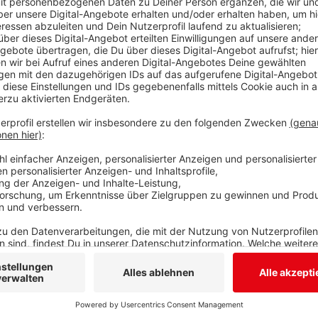
Noch ist Sommer, aber die Stadt Siegen plant schon f
Weihnachtsbäume, um sie an markanten Stellen im St
seien Baumspenden willkommen, heißt es von der Ve
auch Bäume aus den angrenzenden Gemeinden ange
möchte, kann sich bei der Stadt Siegen melden.
Anzeige