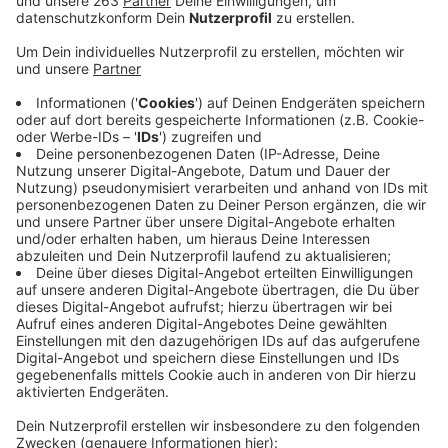
Anzeige
Das Programm zur Förderung grüner Dächer und
Fassaden sieht einen Zuschuss von bis zu 50 Prozent
der Kosten vor. Das sind bei Fassadenprojekten 500
Euro und bei Dachbegrünungen bis zu 800 Euro. "Die
Begrünung von Dächern und Fassaden verbessert
nicht nur das Wohnumfeld, sondern mildert die Folgen
der zunehmenden Hitzeperioden ab", so Dr. Bernhard
Kraft, Leiter der Umweltabteilung der Stadt Siegen.
Außerdem dient die Begrünung Tieren als
Nahrungsquelle und Lebensraum. Denkbar seien
beispielsweise Pflanzungen, der Aufbau einer
Vegetationsschicht und Rankhilfen. Weitere
Informationen gibt es auf der Internetseite der
städtischen Umweltabteilung. Dort ist auch das
Antragsformular zu finden.