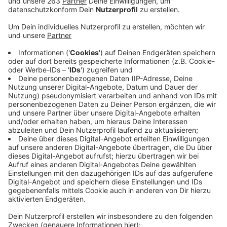
Anzeige
Für die letzten öffentlichen Telefone in Siegen-
Wittgenstein läuft der Countdown: Ende Januar 2023
ist Schluss. Dann stellt die Telekom diesen Dienst in
ganz Deutschland ein. „Telefonzellen“ – wie sie früher
genannt wurden – werden kaum noch genutzt. Mit
dem Smartphone haben viele Menschen heute ihre
eigene „Telefonzelle“ immer dabei. Ein öffentliches
Telefon mache nur noch wenige Euro Umsatz im
Monat. Der Aufwand, die Sprechstellen zu erhalten, sei
enorm. Seit Ende 2021 gibt es keine gesetzliche
Pflicht mehr, öffentliche Telefone vorzuhalten. Wie
viele davon es aktuell im Kreis Siegen-Wittgenstein
gibt, mag die Telekom nicht sagen. Der
Rechercheaufwand sei zu groß, antwortete das
Unternehmen auf die entsprechende Radio-Siegen-
Anfrage.