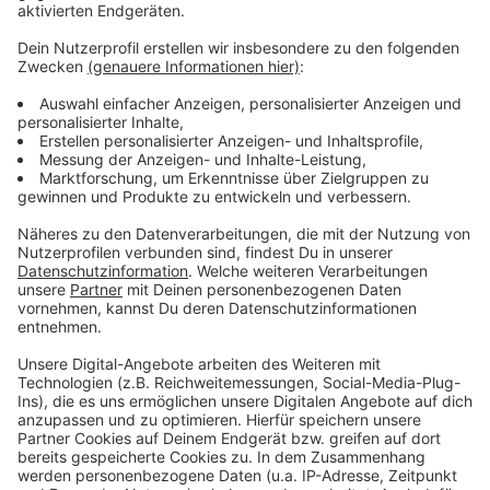
Video-Service zu laden!
Wir verwenden einen Service eines
Drittanbieters, um Videoinhalte
einzubetten. Dieser Service kann
Daten zu Ihren Aktivitäten
sammeln. Bitte lesen Sie die
Details durch und stimmen Sie der
Nutzung des Service zu, um dieses
Video anzusehen.
Mehr Informationen
Sia and David Guetta - Floating Through Space
(Official)
Akzeptieren
Anzeige
powered by
Usercentrics Consent
Management Platform