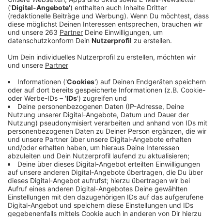
Anzeige
"Let's Love", "Titanium" oder auch "Bang My Head" -
Das sind nur ein paar Beispiele von den Songs, die Sia
und David Guetta in den letzten Jahren zusammen
rausgehauen haben. Alle miteinander Hits. Vor allem
die letzte Singe "Let's Love", gerade mal fünf Monate
alt, kommt richtig gut an. Mit der neuen Single
"Floating Through Space" kündigt Sia ihr achtes
Studio-Album "Music" an. Das kam Mitte Februar
zusammen mit einem ganzen Film raus.
Anzeige
Wir benötigen Ihre
Zustimmung, um den YouTube