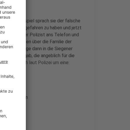
rin. Zum Beispiel sprach sie der falsche
ine Frau totgefahren zu haben und jetzt
g ein falscher Polizist ans Telefon und
e Informationen über die Familie der
n die 73-Jährige dann in die Siegener
ge Frau übergab, die angeblich für die
handelte sich laut Polizei um eine:
mmengebunden