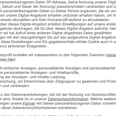
Anzeige
Die Betrüger wussten offenbar einiges über die Senio
Schwiegersohn mit ihrem Kosenamen an. Er gab vor, e
dringend Geld für die Kaution zu brauchen. Danach gin
übte weiter Druck auf die Frau aus. Weil der genauer
Seniorin hatte, glaubte sie den Betrügern. Die lotste
Emilienstraße, wo sie das Geld schließlich an eine jun
Staatsanwaltschaft arbeitet.
Bei der Kontaktperson 
- ca. 25 - 30 Jahre alte Frau
- schlanke Statur
- längere blonde Haare, zum Pferdeschwanz zusa
- grauen oder beigefarbenen Trenchcoat
- weiße Turnschuhe