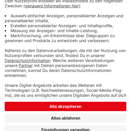
Eisern wird abgebrochen und neu gebaut – auch zwei
kleinere Brücken werden erneuert. Die Bauzeit werde
voraussichtlich sechs Jahre betragen. Die Autobahn
GmbH rechnet im ersten Bauabschnitt mit Kosten von
52 Millionen Euro.
Anzeige
Anzeige
Anzeige
Anzeige