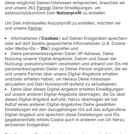
Anzeige
Die Autobahn 45 wird komplett sechsspurig
ausgebaut.
Sie soll leistungsfähiger und sicherer
werden. In diesem Zusammenhang müssen hier bei uns
im Siegerland viele Brücken neu gebaut werden. Auch
der 1,6 Kilometer lange Abschnitt der „Sauerlandlinie“
zwischen den Anschlussstellen Siegen und Siegen-
Süd kommt bald an die Reihe. Das tangiert vor allem
die Einwohner des Siegener Stadtteils Eisern. Dort hat
die Autobahn GmbH am Donnerstag die Bürger
informiert. Vertreter der Autobahn-Gesellschaft haben
versichert, dass die künftigen Lärmschutzwände höher
sein werden als die heutigen. Zwischen Siegen und
Siegen-Süd gibt es heute drei Fahrspuren Richtung
Frankfurt und zwei in Richtung Dortmund – künftig
sind es in jede Richtung drei Spuren. Die Hangbrücke