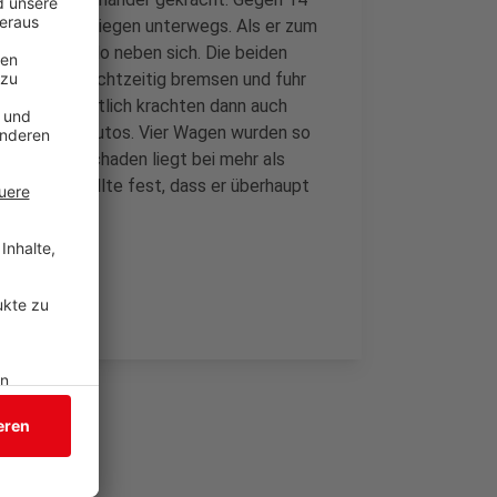
chelden und Siegen unterwegs. Als er zum
 er einen Polo neben sich. Die beiden
icht mehr rechtzeitig bremsen und fuhr
auf und letztlich krachten dann auch
er verkeilten Autos. Vier Wagen wurden so
sten. Der Schaden liegt bei mehr als
e Polizei stellte fest, dass er überhaupt