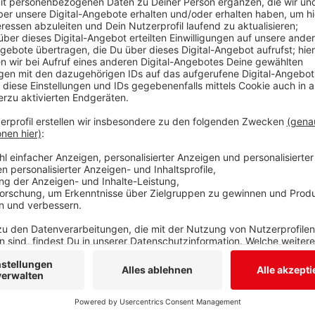
Uhr war ein 65-jähriger Polofahrer zwischen Nieders
Überholen den Fahrstreifen wechseln wollte, übersah
Autos stießen zusammen. Ein BMW dahinter konnte n
auf den Polo auf. Dem BMW wiederrum fuhr ein Seat 
noch ein Audi und ein Citroen in die bereits ineinand
stark beschädigt, dass sie abgeschleppt werden mus
30.000 Euro. Für den Audi-Fahrer besonders bitter: Di
nicht versichert ist.
Anzeige