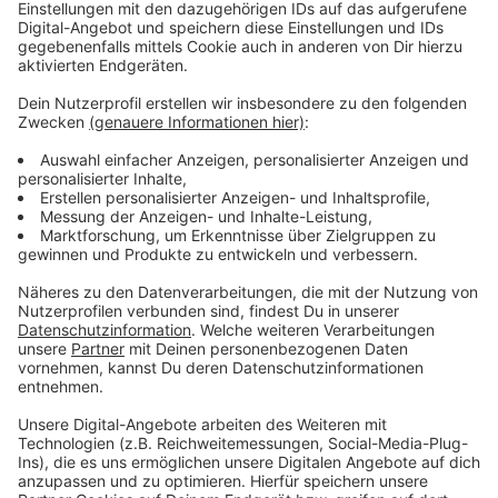
Die Ereignisse begannen, als eine 28-jährige
Autofahrerin auf dem Weg bergauf einen parkenden
Wagen streifte. Sie hielt an und blockierte dabei die
Straße. Kurz darauf wollte eine andere Frau bergab
fahren, musste jedoch anhalten, da die Straße
blockiert war. Eine dritte Frau versuchte dennoch, an
der Unfallstelle vorbeizufahren, und kollidierte dabei
mit einem Auto, das aus einer Seitenstraße kam. Die
Fahrerin dieses Wagens hielt jedoch nicht an und
beging Fahrerflucht. Die Polizei ermittelt nun in diesem
Fall.
Anzeige
Schwestern in den Unfall verwickelt
Anzeige