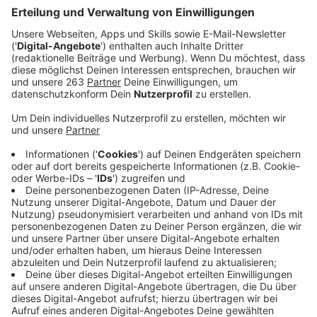
Anzeige
Ein ungewöhnlicher Unfall sorgte am Mittwochabend
(05.11.) in der "Rosterstraße" in Siegen für Aufsehen.
Eine Verkettung unglücklicher Umstände führte zu
mehreren Kollisionen und einer Fahrerflucht. Besonders
kurios: Zwei der beteiligten Fahrerinnen sind
Schwestern – laut Polizei ein reiner Zufall!
Anzeige
Unfallhergang in der Rosterstraße
Anzeige