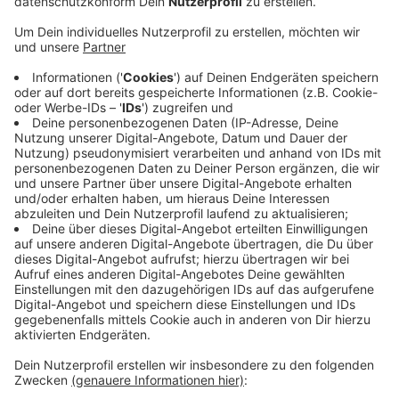
Der Schweinepestzaun an der nördlichen Kreisgrenze
von Siegen-Wittgenstein ist fertig. Er ist 21 KM lang
und wurde in nur 14 Tagen errichtet. Landrat Andreas
Müller hat ihn sich vor Ort angeschaut. Fotos gibt es
auf seiner Facebook-Seite.
Der Zaun sei ein wichtiger Schritt zur Eindämmung der
Seuche. Er soll Tierbewegungen einschränken. Bislang
seien bei uns im Kreis sieben Wildschweine positiv auf
die Afrikanische Schweinepest getestet worden.
Weitere Ergebnisse stehen noch aus.
Die Suche nach weiteren Kadavern läuft intensiv
weiter. Auch mit Drohnen und Spürhunden.
Anzeige