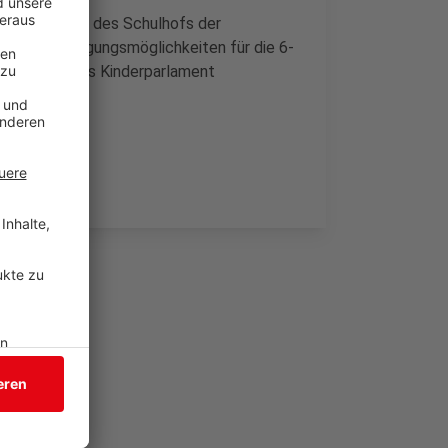
Neugestaltung des Schulhofs der
iel- und Bewegungsmöglichkeiten für die 6-
eu gegründetes Kinderparlament
en.