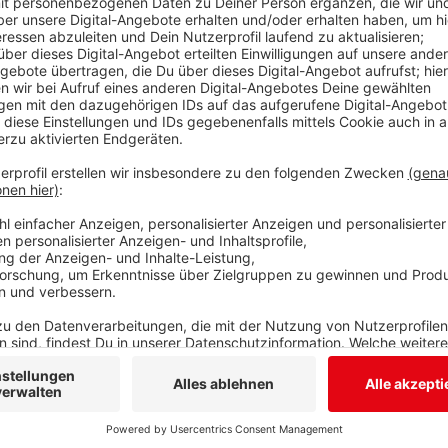
Die Stadt Bad Laasphe hat rund 30.000 Euro in die 
Grundschule Banfe investiert. Er bietet nun viele Sp
bis 10jährigen. Das Besondere: Sie haben über ein n
mitbestimmt, welche Spielgeräte angeschafft wurd
Anzeige