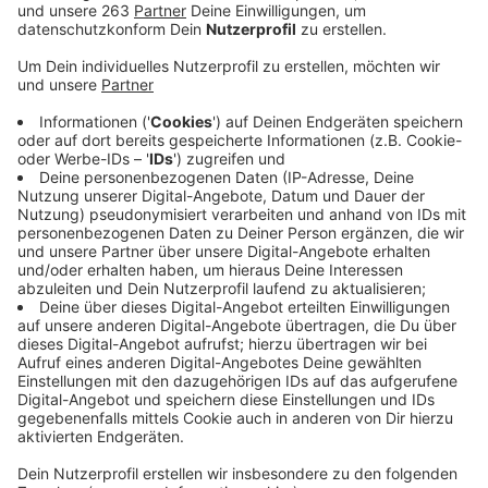
Es wird eine Bewährungsprobe für viele Familien:
Wegen des Corona-Virus werden die Schulen in NRW
ab Montag geschlossen. Die Schließung dauert
vorerst bis zum Beginn der Osterferien. Auch die Kitas
bleiben dicht, der Semesterbeginn an der Uni Siegen
wurde um zwei Wochen nach hinten verschoben. Der
Unterricht in den Schulen wird ab Montag ruhen. Damit
die Eltern Gelegenheit haben, sich auf diese Situation
einzustellen, können sie bis einschließlich Dienstag ihre
Kinder noch zur Schule schicken, wenn sie das
möchten. Die Schulen stellen an diesen beiden Tagen
während der üblichen Unterrichtszeit eine Betreuung
sicher. Während der Folgezeit soll es ebenfalls eine
Notbetreuung geben, die soll aber wirklich nur für
absolute Notfälle sein, wenn Eltern z.B. in
Krankenhäusern arbeiten und dort nicht fehlen können.
Die Abiturprüfungen sollen – Stand jetzt – allerdings
stattfinden. Auch in den Kitas bleibt ab Montag das
Licht aus, hier gelten für Notbetreuung ähnliche