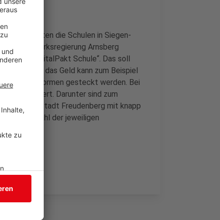
d WLAN erhalten die Schulen in Siegen-
s hat die Bezirksregierung Arnsberg
rogramm „DigitalPakt Schule“. Das soll
n aufzubauen – das Geld kann zum Beispiel
ine-Lernplattformen gesteckt werden. Bei
räger gefördert. Darunter sind zum
Euro oder die Stadt Freudenberg mit knapp
er Schülerzahl der jeweiligen