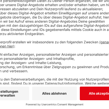
Anzeige
Für die Ausstattung mit digitalen Arbeitsgeräten un
Wittgenstein insgesamt über 10,5 Millionen Euro. Da
mitgeteilt. Hintergrund ist das bundesweite Förderp
helfen, eine starke digitale Infrastruktur an Schule
in den Breitbandausbau, interaktive Tafeln oder Onl
uns im Kreis werden 31 staatliche und private Schult
Beispiel die Kreisverwaltung mit über 3,3 Millionen 
361.000 Euro. Die Höhe der Förderung misst sich an d
Einrichtungen.
Anzeige