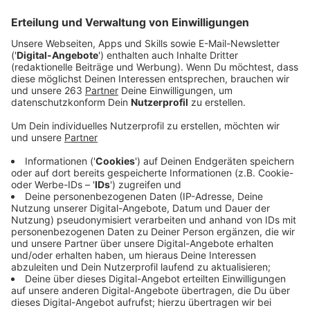
Arbeiten abgeschlossen sein. Kosten: ca. 150.000
Euro.
Veröffentlicht:
Dienstag, 23.09.2025 07:50
Anzeige
Die Straße „Am Eichenhang“ in Weidenau wird auf einer
Länge von etwa 400 Metern zwischen der B 62 und
der Hochschulstraße saniert.
Bis Ende September
2025 sollen die Arbeiten abgeschlossen sein, sagt die
Stadt Siegen.
Die Kosten belaufen sich auf rund
150.000 Euro. Während der Bauarbeiten bleibt die
Strecke vollständig gesperrt.
Anzeige