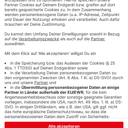
Sanierungsmaßnahmen an Nebenstraßen ein. Bereits
erneuert wurden in diesem Jahr die Straßen „Im
Söntchen“, die Otto-Brenner-Straße und der
Seelbacher Weg. Geplant sind noch die Allensteiner
Straße, die Straße „Zum Wildgehege“ sowie die
Buchener Straße/Kohlenbergstraße. Insgesamt
belaufen sich die Kosten für diese Projekte auf über
1,6 Millionen Euro.
Anzeige
Anzeige
Anzeige