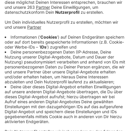
Samstagen stattfinden.
Veröffentlicht:
Donnerstag, 19.09.2019 14:18
Anzeige
In der ersten Samstagsakademie der IHK Siegen
bekommen zehn Schülerinnen und Schüler die
Möglichkeit die Welt der Wirtschaft zu erkunden. Mit
dabei sind Schüler des Fürst-Johann-Moritz-
Gymnasiums, des Gymnasiums Am Löhrtor, vom
Gymnasium Wilnsdorf, dem Gymnasium Stift Keppel,
dem Peter-Paul-Rubens-Gymnasium und vom
Städtischen Gymnasium Kreuztal. Die
Samstagsakademie will motivierten Schülern die
Chance bieten, sich mit wirtschaftlichen Themen zu
beschäftigen und Grundlagen für die eigene