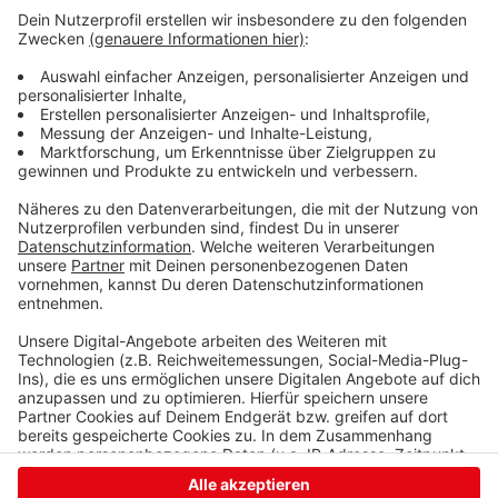
zwei Wochen vorher Deutschland beim diesjährigen
Eurovision Song Contest in Liverpool. Karten gibt es ab
Samstag, 11. März 2023, 2023, ab 10 Uhr im Siegener
Kulturhaus LYZ an der St.-Johann-Straße, über
www.kulturpur-festival.de
, an der Sparkassen-Hotline
von ProTicket unter Tel. 01803 / 742 654. Der Ticket-
Shop der Siegener Zeitung ist am Samstag, 11. März
2023 nicht geöffnet!
Anzeige
Anzeige
Anzeige