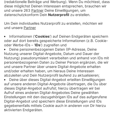
Anzeige
“Silbermond”, “ClockClock” & “Kamrad”,“Earth, Wind &
Fire Experience”, Hubert von Goisern und die
Philharmonie Südwesfalen treten über Pfingsten auf
dem Giller auf. Am morgigen Samstag beginnt der
Vorverkauf für das Internationale Musik- und
Theaterfestival. Ab 10 Uhr sind die Tickets erhältlich.
“Kultur pur 31” findet vom 25. bis zum 29. Mai 2023 auf
dem Giller bei Grund statt. Erwartet werden wieder
tausende Besucher. TopAct ist diesmal “Silbermond”,
die Band tritt am Festivalsonntag auf. Samstags spielt
die Philharmonie Südwestfalen ihr traditionelles
Konzert auf dem Giller. Auch hier muss man fix sein, die
Tickets sind erfahrungsgemäß schnell vergriffen.
Nach der Philharmonie gibt es ab 22 Uhr noch ein
besonderes Highlight: Die Band “Lord of the Lost” gibt
ihr Kultur Pur-Debüt. Die Hamburger Rocker vertreten