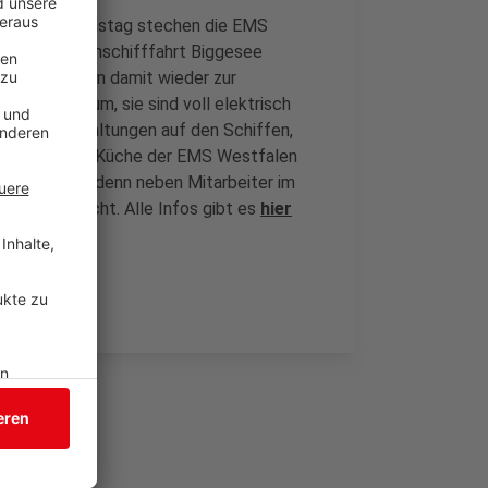
Saison. Ab Samstag stechen die EMS
 die Personenschifffahrt Biggesee
ken und Horn damit wieder zur
lerdings kaum, sie sind voll elektrisch
elne Veranstaltungen auf den Schiffen,
urde z.B. die Küche der EMS Westfalen
ngel spürbar, denn neben Mitarbeiter im
leute gesucht. Alle Infos gibt es
hier