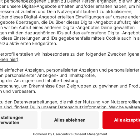
Kurz vor den Osterferien beginnt am Biggesee die 
Westfalen und die EMS Bigge wieder in See. Das hat
mitgeteilt. Ab dem Wochenende gehören Schiffsgloc
Geräuschkulisse am See. Die Boote selbst hört man al
unterwegs. Die Winterpause wurde nicht nur für einz
sondern auch für bauliche Neuerungen genutzt. So w
erneuert. Allerdings wird auch hier der Fachkräftema
Service werden auch Schiffsführer und Tourismuskauf
Anzeige