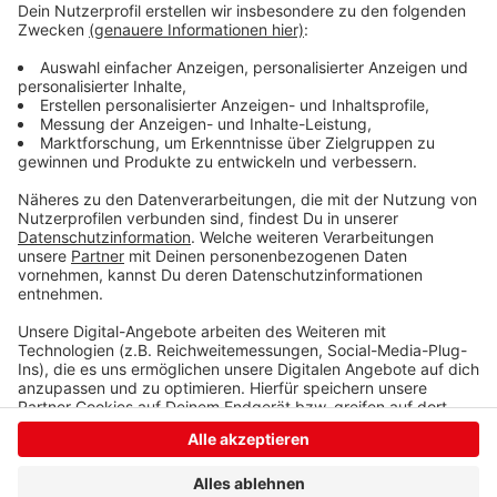
präsentieren nicht nur die Weberinnen ihr textiles
Handwerk an einem über 250 Jahre alten Webstuhl,
dem ältesten Ausstellungsstück des Museums. Auch
der außerschulische Lernort ist geöffnet seine
Pforten: hier hält Gudrun Denker allerlei Kreatives für
die Kinder und Jugendlichen bereit.
Anzeige
Anzeige
Anzeige