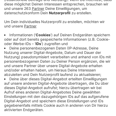
Technikmuseum fleißig gebaut, gehämmert und
geschweißt. Denn einige Neuerungen haben Einzug ins
Technikmuseum gehalten. Darunter ist auch ein
mächtiger großer Standmotor der Marke „Herford“. In
Optik und Größe von einer Dampfmaschine kaum zu
unterscheiden wurden diese massigen Maschinen mit
Schweröl oder Diesel betrieben. Sie lösten zu Beginn
des 20. Jahrhunderts nach und nach die
wartungsintensiven Dampfmaschinen ab. Am 5. Mai zur
Saisoneröffnung feiert der Motor im Technikmuseum
seine Premiere und wird vor den Augen der Besucher in
Betrieb genommen. Alle Museumsbereiche sind
zwischen 10 und 17 Uhr in Betrieb. Die zahlreichen
Werkzeugmaschinen, Dampfmaschinen und Fahrzeuge
erwachen aus dem Winterschlaf. Die Modelldampf-
Jugendgruppe des Museums führt die beliebten
Modell-Dampfmaschinen vor. Für Kinder dreht die
Echt-Dampfeisenbahn auf dem Weiherdamm ihre
Runden und lädt zum Mitfahren ein. Im Obergeschoss