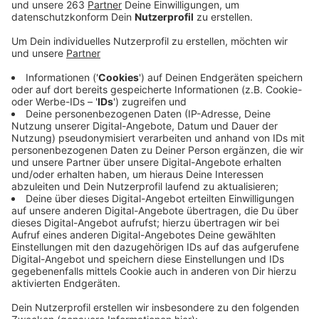
Anzeige
Die Freiwillige Feuerwehr Hilchenbach musste im
vergangenen Jahr 261 Einsätze bewältigen - etwas
weniger als 2022. Darunter waren 62 Brandeinsätze
und 41 technische Hilfeleistungen. 19mal musste die
Feuerwehr wegen Sturmschäden ausrücken. Diese
Zahlen hat stellvertretender Feuerwehrleiter Jürgen
Saßmannshausen jetzt bei der
Jahresdienstbesprechung vorgestellt. In Hilchenbach
gibt es rund 250 aktive Feuerwehrleute, knapp
80 Mitglieder in der Jugendfeuerwehr sowie drei
Kinderfeuerwehren. Bei Einsätzen, Übungs- und
Ausbildungsdiensten, bei Schulungen, Lehrgängen,
Brandsicherheitsdienst und Hydrantenprüfungen
wurden im vergangenen Jahr insgesamt rund 21.600
Stunden geleistet. “Wir sind damit sicherlich nah an
unserer Belastungsgrenze,” so Jürgen