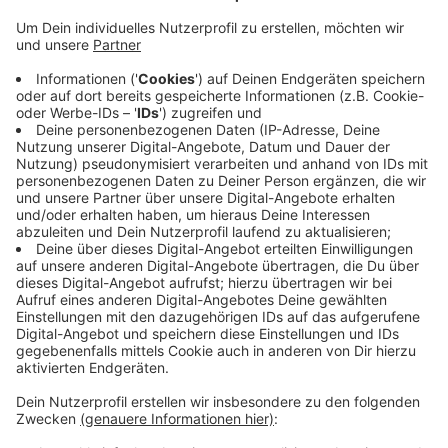
Das Rudelturnen geht in die dritte Saison: Etwa 220
Männer und Frauen haben gestern vor und im Siegener
Kreishaus am ersten Open-Air Sport-Event der Saison
teilgenommen. Die neue Rudelturn-Saison startete mit
einem Functional Training und Yoga. Aber in diesem
Jahr gibt es auch einige Neuerungen: Das Rudelturnen
macht in diesem Jahr zum ersten Mal eine Kreistour,
so Organisator Guido Müller gegenüber Radio Siegen
Mikrofon. Zusätzlich wird es noch einen Zumba-
Marathon auf dem Dach der City Galerie geben. Das
Rudelturnen findet noch vierzehn Mal, jeden Dienstag
um 18:30 Uhr statt. Jeder kann daran teilnehmen.
Anzeige