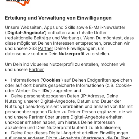
Veröffentlicht:
Mittwoch, 14.04.2021 06:35
Anzeige
Auch wenn vieles andere nicht geht – Natur geht
immer. Das ist auch beim Rothaarsteig so. Für den
haben sich letztes Jahr noch mal mehr Menschen
interessiert, die Webseite ist zum Beispiel deutlich
öfter besucht worden. Dieses Jahr wird der
Rothaarsteig 20 und feiert zumindest ein bisschen.
Anzeige
Schönste Naturmomente gesucht
Anzeige