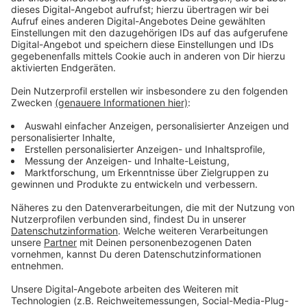
Eines der Projekte: Der Rothaarsteigverein möchte ein
Video mit den schönsten Naturmomenten rausbringen.
Dazu könnt ihr ab jetzt beim Wandern eure schönsten
Momente filmen und an den Verein schicken.
Insgesamt blickt der Verein positiv auf die letzten
beiden Jahrzehnte zurück. "Wir haben es geschafft
das Wandern langfristig zu modernisieren und gehören
zu den Top Trails of Germany", so der Verein. Jährlich
kommen rund 1,7 Millionen Wanderer in die Region.
Anzeige
Schutzhütten und Zeltmöglichkeiten am
Rothaarsteig geplant
Anzeige