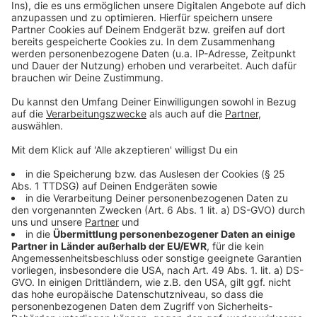
Eine große Aufgabe ist es das hohe Niveau zu halten,
so der Rothaarsteigverein. Zusätzlich möchte man den
Rothaarsteig aber auch zu einem ganzjährigen
Wanderziel machen, auch im Winter. Deswegen sollen
unter anderem mehr Schutzhütten aufgestellt
werden. Außerdem ist die Nachfrage nach
Zeltmöglichkeiten gestiegen, vor allem jetzt während
Corona. Das will man angehen, aktuell ist der
Rothaarsteigverein auf der Suche nach geeigneten
Standorten. Digitalisierung ist auch ein großes Thema:
der Rothaarsteig ist Modellregion in einem
Landesweiten Förderprogramm für die Digitalisierung
der Infrastruktur.
Anzeige