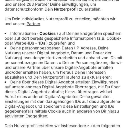
Anzeige
Die Remise an der Wasserburg Hainchen könnte im
November fertig werden. Im Moment wartet der
Siegerländer Burgenverein laut Breuer z.B. noch auf die
Feuerschutztüren. Die Wasserburg in Hainchen mit der
dazu gehörenden Remise ist die einzige
Höhenwasserburg in Südwestfalen und ein
Touristenmagnet. Aktuell wird die Remise mit ihrer
Gastronomie saniert und erweitert. Dafür waren
ursprünglich etwa 80.000 Euro angesetzt. Da die
Arbeiten an dem alten Gebäude sehr aufwändig seien,
könne man diesen Rahmen aber nicht einhalten, so
Breuer. Genaue Zahlen nannte er nicht. Ein weiteres
Problem sei der Fachkräftemangel, so Breuer. Daher
wird die Sanierung nicht nur teurer, sondern dauert