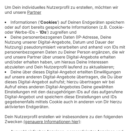
Anzeige
An der Landratswahl haben in Siegen-Wittgenstein
mehr Menschen teilgenommen als bei den letzten drei
Ausgaben. Setzt man die Wahlen von 2009, 2014,
2020 und 2025 in Reihe ist ein klarer Aufwärtstrend
erkennbar. Die Wahlbeteiligung stieg von 54 auf 60%.
Immer mit Blick auf den ersten Wahlgang. War eine
Stichwahl nötig, sank die Wahlbeteiligung immer. In
diesem Jahr von 60% auf 40%. 2014, als Andreas
Müller sich in der Stichwahl gegen Amtsinhaber Paul
Breuer durchsetzte, sank sie sogar auf nur 33%.
Anzeige