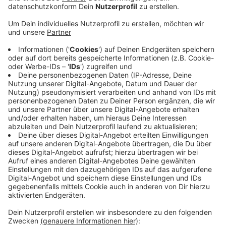
Die Städtische Galerie Haus Seel in Siegen
verzeichnet einen Besucherrekord. 2019 kamen fast
9000 Besucher – laut Stadtverwaltung ein Rekordjahr.
Gezeigt wurden acht Ausstellungen, je in Kooperation
mit dem Kunstverein Siegen und Kultur Siegen.
Regelmäßige Gäste in der Galerie sind z.B. die
Arbeitsgemeinschaft Siegerländer Künstler und die Uni
Siegen. Die konnte 2019 mit ihrer Ausstellung „Here Is
Always Somewhere Else“ die meisten Besucher
anlocken. Zum Besucherrekord trugen auch
Sonderveranstaltungen bei. Die gab es u.a. mit der
„Nacht der Musik“ und der „Nacht der 1000 Lichter“.
Auch Lesungen, Diskussionen und Konzerte waren gut
besucht. 2020 wird die Galerie ab Mai wegen
Sanierungsarbeiten sechs Monate schließen. Das
Programm für die Zeit davor gibt es aber schon jetzt
auf
www.siegen.de
.
Anzeige