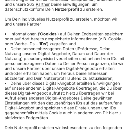
Anzeige
Die Birlenbacher Straße in Birlenbach soll von Grund
auf erneuert werden. Es geht um 600 Meter Strecke.
Die Kosten liegen geschätzt bei fast 1,5 Millionen
Euro. Ein Großteil davon könnte über Geld vom Land
abgedeckt werden. Der Regionalrat Arnsberg spricht
morgen früh über das Thema. Er spricht auch über
andere Straßenbauförderungen im Kreis. In Bad
Berleburg geht es gleich um mehrere Projekte. In Aue
soll die Brücke über die Eder neu gebaut werden. Das
Ganze kostet mehr als 1,3 Millionen Euro, der größte
Teil könnte auch hier vom Land bezahlt werden.
Weitere Projekte, für die der Regionalrat morgen Geld
befürworten soll, sind die Erneuerung der K47 am Bad
Berleburger Sägewerk und die Sanierung der Unteren