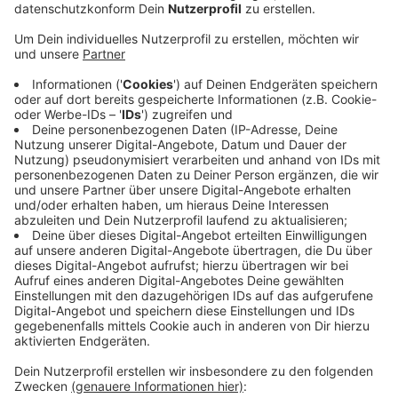
NRW-Wirtschaftsminister Andreas Pinkwart wird
heute in Buschhütten ganz offiziell den „Campus
Buschhütten“ eröffnen. Er ist in einer 130 Jahre alten
Industriehalle auf dem Werksgelände des
Unternehmens Achenbach Buschhütten entstanden.
Das Gebäude hatte viele Jahre leer gestanden – nun
sitzt dort ein Lehrstuhl der Uni Siegen, es gibt eine
„smarte Lernfabrik“ und eine „smarte
Demonstrationsfabrik“ – mit bereits 40
Partnerunternehmen und Start-ups. Unter einem Dach
also Lehre, Aus- und Weiterbildung, Forschung,
Produktion und Demonstration. Eine ganz wichtige
Rolle spielt KI – Künstliche Intelligenz. Die „Smarte
Demonstrationsfabrik“ will Berührungsängste davor
abbauen.
Anzeige