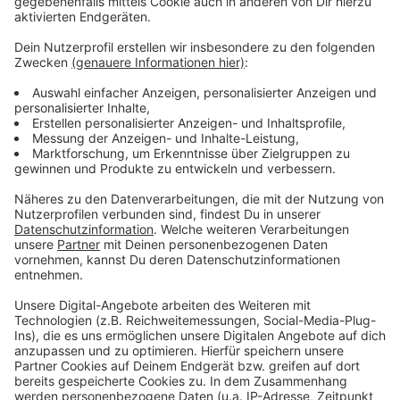
Zustimmung, um den YouTube
Video-Service zu laden!
Wir verwenden einen Service eines
Drittanbieters, um Videoinhalte
einzubetten. Dieser Service kann
Daten zu Ihren Aktivitäten
sammeln. Bitte lesen Sie die
Details durch und stimmen Sie der
Nutzung des Service zu, um dieses
Video anzusehen.
Mehr Informationen
Die neue Single von Ray Dalton ist da. Sie heißt "The
Best Is Yet To Come" und bringt viel positive Energie
Akzeptieren
mit sich. Hier könnt ihr sie euch anhören.
powered by
Usercentrics Consent
Anzeige
Management Platform