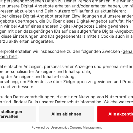
“Ich hatte keinen Anlass, genau zu diesem Projekt 
Ministerpräsident Hendrik Wüst heute Vormittag in
zur maroden Rahmede-Talbrücke bei Lüdenscheid ge
Es ging um seine Zeit als NRW-Verkehrsminister von 
die Brücke nie mit akutem Handlungsbedarf an ihn h
Prüfungen habe die Talbrücke ab 2011 immer die N
so nicht erkennbar gewesen, so Wüst weiter. Allerdi
bereits vor Wüsts Amtszeit “enorme Defizite” bei de
SPD im Landtag sieht weiteren Klärungsbedarf und w
vorladen. Experten hatten Ende 2021 schwere Schäd
Einsturzgefahr wurde sie sofort gesperrt und im Mai
Frühjahr 2026 eröffnet werden.
Anzeige