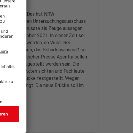
nachzufragen”. Das hat NRW-
 einem speziellen Untersuchungsausschuss
sagt. Wüst musste als Zeuge aussagen.
2017 bis Oktober 2021. In dieser Zeit sei
erangetragen worden, so Wüst. Bei
ote 3 bekommen, das Schadensausmaß sei
ngs: Laut Deutscher Presse Agentur sollen
r Brücke festgestellt worden sein. Die
ill nochmal Akten sichten und Fachleute
en an der Brücke festgestellt. Wegen
 2023 gesprengt. Die neue Brücke soll im