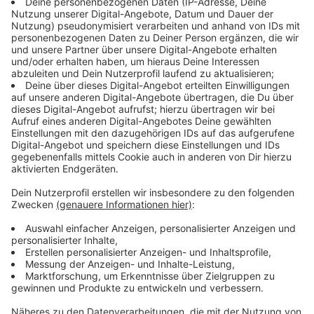
Flott vorankommen auf asphaltiertem
Radweg
Anzeige
Im Einzelnen ist die Trassenführung wie folgt geplant:
Der Abschnitt beginnt auf dem Betriebsgelände der
Thyssenkrupp Steel (TKS). Hier sind Um- und
Ausbauarbeiten im Bereich von Grünanlagen, des
Gehwegs und der Zufahrt nötig. Der geplante Radweg
verläuft am Rand des Betriebsgeländes. Im weiteren
Verlauf wird die Trasse parallel zur Bahnstrecke
Hagen-Siegen durch eine Grünfläche geführt bis sie
auf die vorhandene Wegefläche schwenkt. Hier kreuzt
sie ein Betriebsgleis der TKS. Der Bahnübergang wird
entsprechend den Vorgaben des
Eisenbahnkreuzungsgesetzes gestaltet. Im weiteren
Verlauf erfolgt die Anbindung über eine Brücke an die
Fuß- und Radwegbrücke Heesstraße und in südlicher