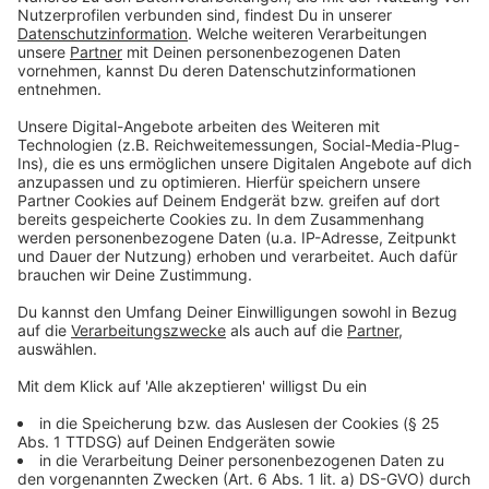
Richtung wird der Weg nach Buschhütten
weitergeführt. Zum Anschluss an die Hüttenstraße ist
ein weiteres Brückenbauwerk über die Littfe
erforderlich. Der Radweg soll mit einer Breite von
mindestens drei Metern ausgebaut werden. Die
Oberfläche wird durchgehend asphaltiert. Außerdem
ist eine intelligente Beleuchtung geplant.
Anzeige
TKS will benötigte Flächen abgeben
Anzeige
Der geplante Radweg verläuft größtenteils über
Flächen der Thyssenkrupp Steel. Die
Grunderwerbsverhandlungen dazu laufen zurzeit.
Grundsätzlich wird die Maßnahme durch die TKS