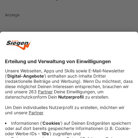
Anzeige
In Kreuztal fehlt ein attraktiver durchgängiger Radweg
zwischen dem Ortsteil Eichen und der Kernstadt. Das
will die Stadtverwaltung ändern und deshalb den
sogenannten „Schwarzen Weg“ wieder aktivieren. Die
Pläne sind am Abend im Infrastrukturausschuss
erläutert worden. Der „Schwarze Weg“ war durch den
Bau der HTS abgeschnitten worden. Jetzt gibt es
Pläne, zwischen Eichen und Kreuztal einen neuen,
mindestens drei Meter breiten, durchgängig
asphaltierten Radweg zu bauen.
Anzeige