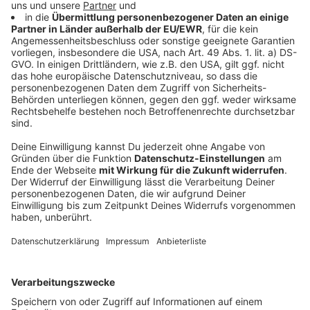
unterstützt. Der Verkauf der Grundstücke wurde in
Aussicht gestellt. Im weiteren Verlauf sind Flächen
des Landesbetriebs Straßen betroffen. Hier ist die
Bereitschaft vorhanden, die Flächen unentgeltlich zur
Verfügung zu stellen. Die Kosten für das Projekt,
einschließlich der Grunderwerbs- und Planungskosten,
belaufen sich nach aktueller Schätzung auf ca. 3
Millionen. Euro. Ein Antrag auf Förderung über die
„Förderrichtlinie Nahmobilität“ bzw. das
Bundesprogramm „Stadt und Land“ wurde bei der
Bezirksregierung Arnsberg gestellt. Im September
entscheiden die Bezirksregierung und das zuständige
Landesministerium, ob die Maßnahme in die Förderliste
aufgenommen wird. Es wurde eine Förderung von 90
Prozent beantragt. Gleichzeitig laufen Verhandlungen
mit dem Landesbetrieb Straßen NRW bezüglich der
Finanzierung der Maßnahme. Kommt es zur Einigung,
würde der Landesbetrieb die Maßnahme zu 100