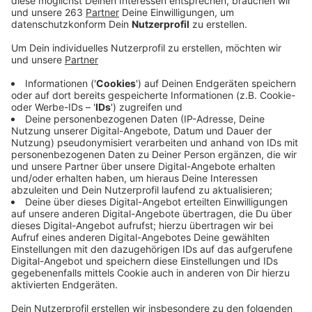
Anzeige
Neben den großformatigen Abendprogrammen mit
Stars wie Mark Forster, BAP oder Alice Merton gibt es
bei Kultur-Pur auch wieder viele Nachmittags- und
OpenAir-Programme. Die Veranstalter haben jetzt das
Programmheft veröffentlicht und versprechen ein
buntes Programm für Jung und Alt. Eine Online-Version
des Programmhefts gibt es
hier
.
2020 und 2021 fiel „Kultur pur“ wegen der Corona-
Pandemie aus. Nach den Lockerungen sind die
Veranstalter aber zuversichtlich, dass es über
Pfingsten auf dem Giller einen „kulturellen Restart“
geben wird, bei dem sich kein Besucher Sorgen um
seine Gesundheit machen muss. Der Vorverkauf läuft
seit Anfang April an den bekannten